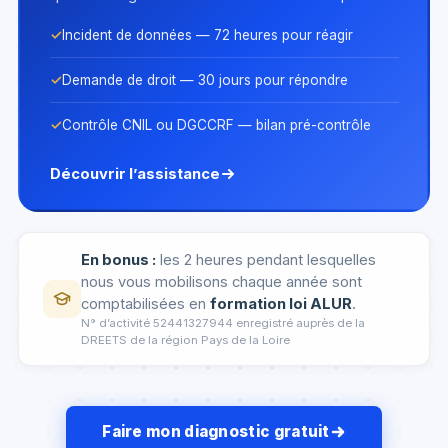
Incident de données — 72 heures pour réagir
Demande de droit — 30 jours pour répondre
Contrôle CNIL ou DGCCRF — bilan pré-contrôle
Découvrir l’assistance
En bonus :
les 2 heures pendant lesquelles
nous vous mobilisons chaque année sont
comptabilisées en
formation loi ALUR
.
N° d’activité 52441327944 enregistré auprès de la
DREETS de la région Pays de la Loire
Faire mon diagnostic gratuit