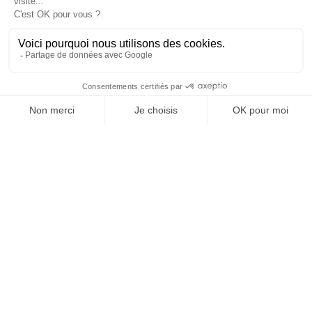
+2 000
+
2 000
agences et cabinets clients
99 %
de satisfaction